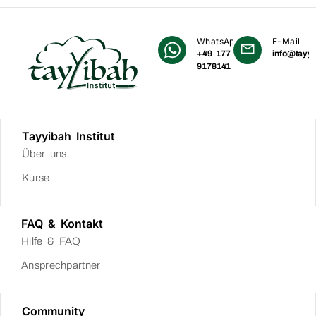
WhatsApp
E-Mail
+49 177
info@tayyi
9178141
Tayyibah Institut
Über uns
Kurse
FAQ & Kontakt
Hilfe & FAQ
Ansprechpartner
Community