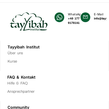
WhatsApp
E-Mail
+49 177
info@tayyi
9178141
Tayyibah Institut
Über uns
Kurse
FAQ & Kontakt
Hilfe & FAQ
Ansprechpartner
Community