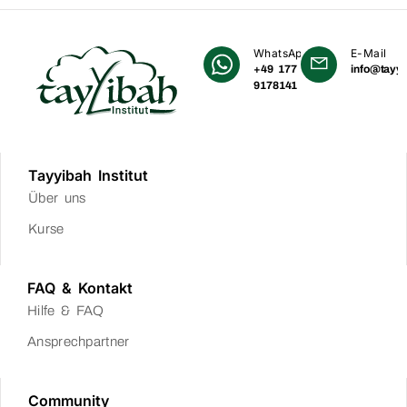
WhatsApp
E-Mail
+49 177
info@tayyi
9178141
Tayyibah Institut
Über uns
Kurse
FAQ & Kontakt
Hilfe & FAQ
Ansprechpartner
Community