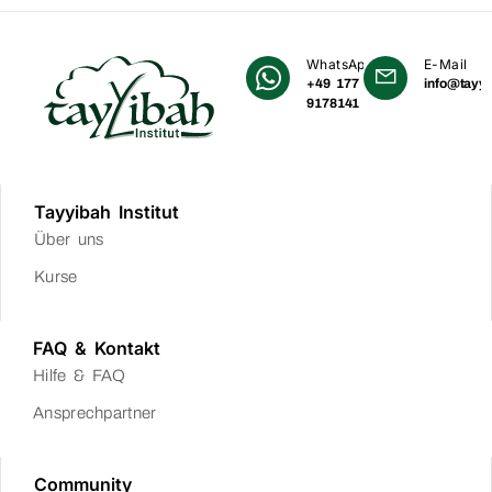
WhatsApp
E-Mail
+49 177
info@tayyi
9178141
Tayyibah Institut
Über uns
Kurse
FAQ & Kontakt
Hilfe & FAQ
Ansprechpartner
Community