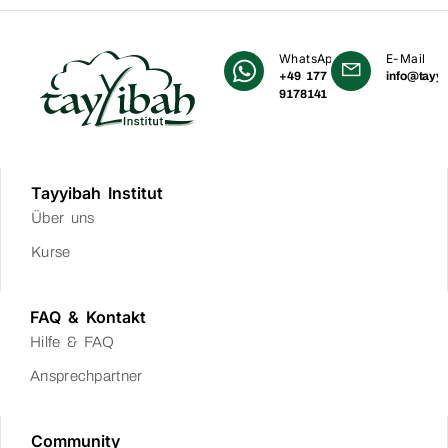
WhatsApp
E-Mail
+49 177
info@tayyi
9178141
Tayyibah Institut
Über uns
Kurse
FAQ & Kontakt
Hilfe & FAQ
Ansprechpartner
Community