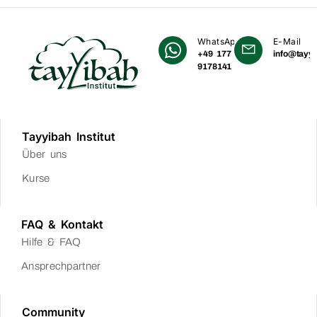
WhatsApp
E-Mail
+49 177
info@tayyi
9178141
Tayyibah Institut
Über uns
Kurse
FAQ & Kontakt
Hilfe & FAQ
Ansprechpartner
Community