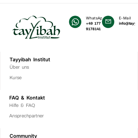
WhatsApp
E-Mail
+49 177
info@tayyi
9178141
Tayyibah Institut
Über uns
Kurse
FAQ & Kontakt
Hilfe & FAQ
Ansprechpartner
Community