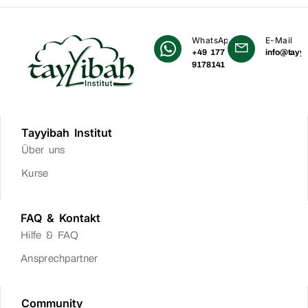
WhatsApp
E-Mail
+49 177
info@tayyi
9178141
Tayyibah Institut
Über uns
Kurse
FAQ & Kontakt
Hilfe & FAQ
Ansprechpartner
Community