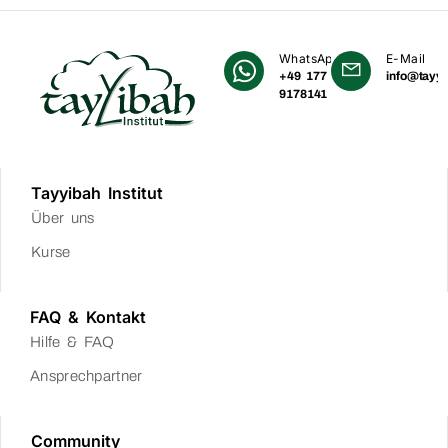
WhatsApp
E-Mail
+49 177
info@tayyi
9178141
Tayyibah Institut
Über uns
Kurse
FAQ & Kontakt
Hilfe & FAQ
Ansprechpartner
Community