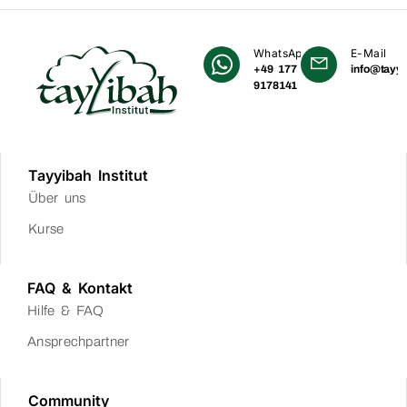
WhatsApp
E-Mail
+49 177
info@tayyi
9178141
Tayyibah Institut
Über uns
Kurse
FAQ & Kontakt
Hilfe & FAQ
Ansprechpartner
Community