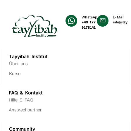
WhatsApp
E-Mail
+49 177
info@tayyi
9178141
Tayyibah Institut
Über uns
Kurse
FAQ & Kontakt
Hilfe & FAQ
Ansprechpartner
Community