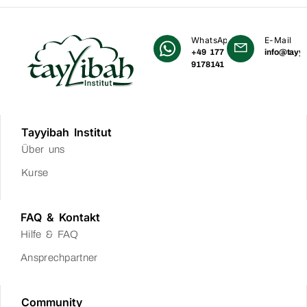
WhatsApp
E-Mail
+49 177
info@tayyi
9178141
Tayyibah Institut
Über uns
Kurse
FAQ & Kontakt
Hilfe & FAQ
Ansprechpartner
Community