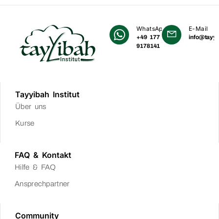
WhatsApp
E-Mail
+49 177
info@tayyi
9178141
Tayyibah Institut
Über uns
Kurse
FAQ & Kontakt
Hilfe & FAQ
Ansprechpartner
Community