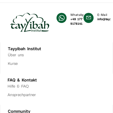
WhatsApp
E-Mail
+49 177
info@tayyi
9178141
Tayyibah Institut
Über uns
Kurse
FAQ & Kontakt
Hilfe & FAQ
Ansprechpartner
Community