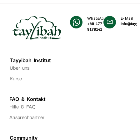
WhatsApp
E-Mail
+49 177
info@tayyi
9178141
Tayyibah Institut
Über uns
Kurse
FAQ & Kontakt
Hilfe & FAQ
Ansprechpartner
Community