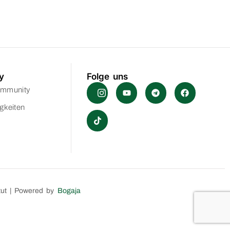
y
Folge uns
ommunity
gkeiten
itut | Powered by
Bogaja