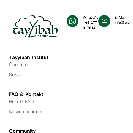
WhatsApp
E-Mail
+49 177
info@tayyi
9178141
Tayyibah Institut
Über uns
Kurse
FAQ & Kontakt
Hilfe & FAQ
Ansprechpartner
Community