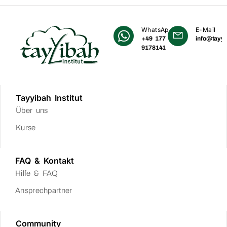
WhatsApp
E-Mail
+49 177
info@tayyi
9178141
Tayyibah Institut
Über uns
Kurse
FAQ & Kontakt
Hilfe & FAQ
Ansprechpartner
Community