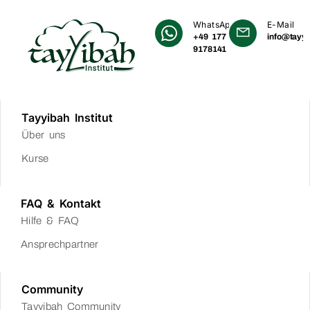
WhatsApp
E-Mail
+49 177
info@tayyi
9178141
Tayyibah Institut
Über uns
Kurse
FAQ & Kontakt
Hilfe & FAQ
Ansprechpartner
Community
Tayyibah Community