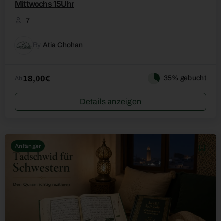
Mittwochs 15Uhr
7
By
Atia Chohan
18,00€
35% gebucht
Ab
Details anzeigen
Anfänger