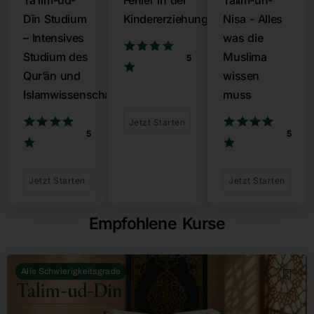
Taʽlīm-ud-
Fehler in der
Talim-un-
Dīn Studium
Kindererziehung
Nisa - Alles
– Intensives
was die
Studium des
Muslima
5
Qur’ān und
wissen
Islamwissenschaften
muss
Jetzt Starten
5
5
Jetzt Starten
Jetzt Starten
Empfohlene Kurse
Alle Schwierigkeitsgrade