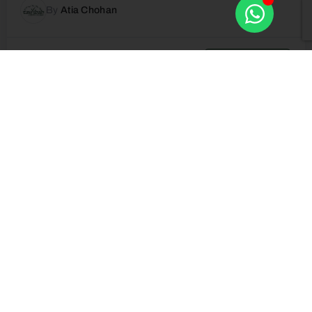
By
Atia Chohan
Jetzt kaufen
45,00€
Anfänger