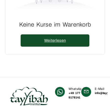
Keine Kurse im Warenkorb
Weiterlesen
WhatsApp
E-Mail
+49 177
info@tayyi
9178141