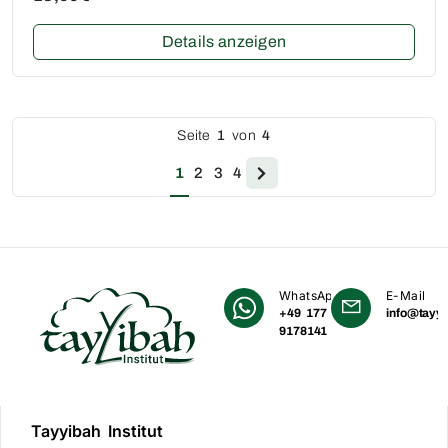
Details anzeigen
Seite
1
von
4
1
2
3
4
WhatsApp
E-Mail
+49 177
info@tayyi
9178141
Tayyibah Institut