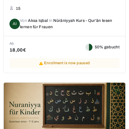
15
Von
Aksa Iqbal
In
Nūrāniyyah Kurs - Qur'ān lesen
AI
lernen für Frauen
Ab
50% gebucht
18,00€
Enrollment is now paused