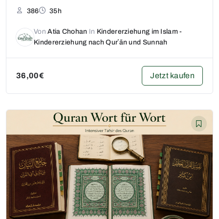
386
35h
Von
Atia Chohan
In
Kindererziehung im Islam -
Kindererziehung nach Qurʼān und Sunnah
Jetzt kaufen
36,00€